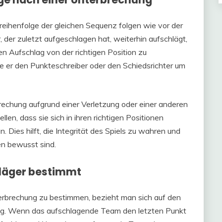
eihenfolge der gleichen Sequenz folgen wie vor der
 der zuletzt aufgeschlagen hat, weiterhin aufschlägt,
n Aufschlag von der richtigen Position zu
te er den Punkteschreiber oder den Schiedsrichter um
brechung aufgrund einer Verletzung oder einer anderen
len, dass sie sich in ihren richtigen Positionen
 Dies hilft, die Integrität des Spiels zu wahren und
len bewusst sind.
läger bestimmt
rbrechung zu bestimmen, bezieht man sich auf den
ung. Wenn das aufschlagende Team den letzten Punkt