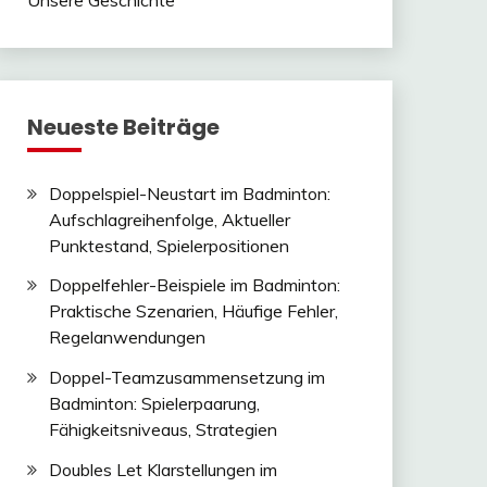
Neueste Beiträge
Doppelspiel-Neustart im Badminton:
Aufschlagreihenfolge, Aktueller
Punktestand, Spielerpositionen
Doppelfehler-Beispiele im Badminton:
Praktische Szenarien, Häufige Fehler,
Regelanwendungen
Doppel-Teamzusammensetzung im
Badminton: Spielerpaarung,
Fähigkeitsniveaus, Strategien
Doubles Let Klarstellungen im