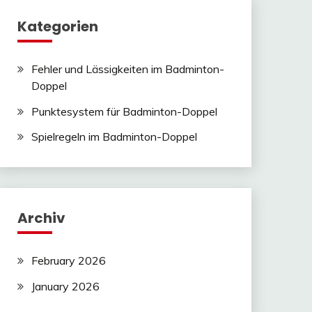
Kategorien
Fehler und Lässigkeiten im Badminton-
Doppel
Punktesystem für Badminton-Doppel
Spielregeln im Badminton-Doppel
Archiv
February 2026
January 2026