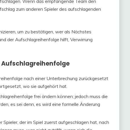
 aufschlagen. Wenn das empfangende Team den
fschlag zum anderen Spieler des aufschlagenden
unizieren, um zu bestätigen, wer als Nächstes
nd der Aufschlagreihenfolge hilft, Verwirrung
r Aufschlagreihenfolge
agreihenfolge nach einer Unterbrechung zurückgesetzt
fortgesetzt, wo sie aufgehört hat.
schlagreihenfolge frei ändern können; jedoch muss die
den, es sei denn, es wird eine formelle Änderung
r Spieler, der im Spiel zuerst aufgeschlagen hat, nach
agen muss, was nicht zutrifft, wenn sich die