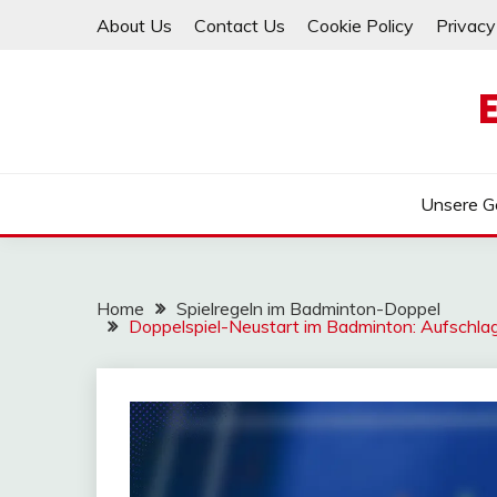
Skip
About Us
Contact Us
Cookie Policy
Privacy
to
content
Unsere G
Home
Spielregeln im Badminton-Doppel
Doppelspiel-Neustart im Badminton: Aufschlagr