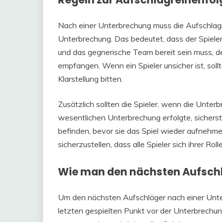
Nach einer Unterbrechung muss die Aufschlagr
Unterbrechung. Das bedeutet, dass der Spieler,
und das gegnerische Team bereit sein muss, de
empfangen. Wenn ein Spieler unsicher ist, soll
Klarstellung bitten.
Zusätzlich sollten die Spieler, wenn die Unter
wesentlichen Unterbrechung erfolgte, sicherstel
befinden, bevor sie das Spiel wieder aufnehmen.
sicherzustellen, dass alle Spieler sich ihrer Rol
Wie man den nächsten Aufsch
Um den nächsten Aufschläger nach einer Unte
letzten gespielten Punkt vor der Unterbrech