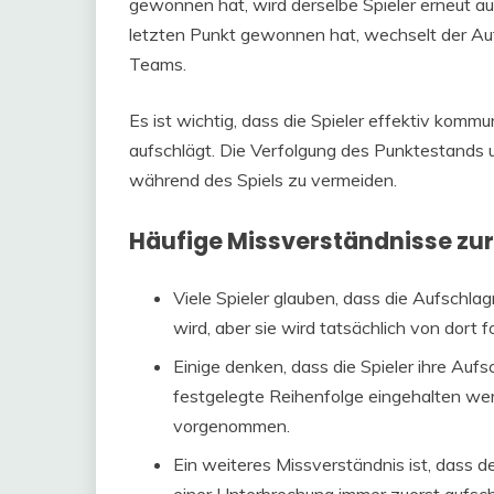
gewonnen hat, wird derselbe Spieler erneut
letzten Punkt gewonnen hat, wechselt der Au
Teams.
Es ist wichtig, dass die Spieler effektiv komm
aufschlägt. Die Verfolgung des Punktestands u
während des Spiels zu vermeiden.
Häufige Missverständnisse zu
Viele Spieler glauben, dass die Aufschl
wird, aber sie wird tatsächlich von dort 
Einige denken, dass die Spieler ihre Auf
festgelegte Reihenfolge eingehalten wer
vorgenommen.
Ein weiteres Missverständnis ist, dass de
einer Unterbrechung immer zuerst aufschl