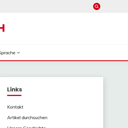
H
Sprache
Links
Kontakt
Artikel durchsuchen
Unsere Geschichte