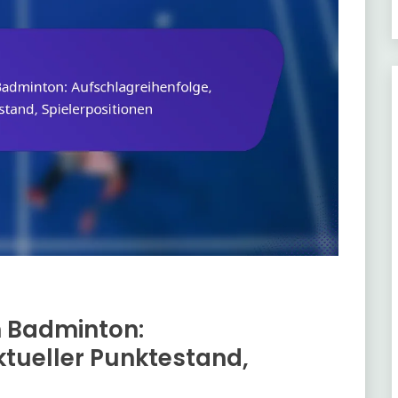
m Badminton:
ktueller Punktestand,