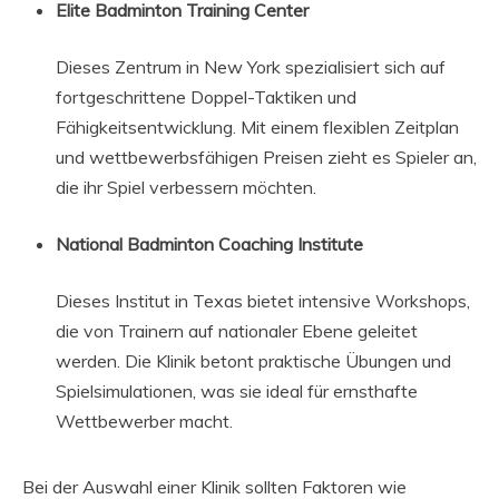
Elite Badminton Training Center
Dieses Zentrum in New York spezialisiert sich auf
fortgeschrittene Doppel-Taktiken und
Fähigkeitsentwicklung. Mit einem flexiblen Zeitplan
und wettbewerbsfähigen Preisen zieht es Spieler an,
die ihr Spiel verbessern möchten.
National Badminton Coaching Institute
Dieses Institut in Texas bietet intensive Workshops,
die von Trainern auf nationaler Ebene geleitet
werden. Die Klinik betont praktische Übungen und
Spielsimulationen, was sie ideal für ernsthafte
Wettbewerber macht.
Bei der Auswahl einer Klinik sollten Faktoren wie