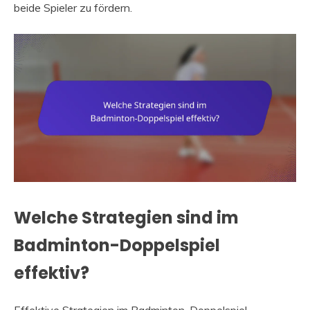
beide Spieler zu fördern.
Welche Strategien sind im
Badminton-Doppelspiel
effektiv?