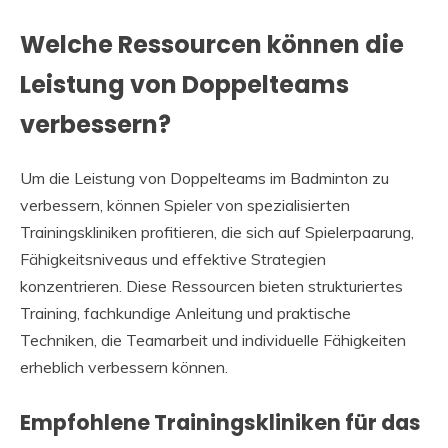
Welche Ressourcen können die
Leistung von Doppelteams
verbessern?
Um die Leistung von Doppelteams im Badminton zu
verbessern, können Spieler von spezialisierten
Trainingskliniken profitieren, die sich auf Spielerpaarung,
Fähigkeitsniveaus und effektive Strategien
konzentrieren. Diese Ressourcen bieten strukturiertes
Training, fachkundige Anleitung und praktische
Techniken, die Teamarbeit und individuelle Fähigkeiten
erheblich verbessern können.
Empfohlene Trainingskliniken für das