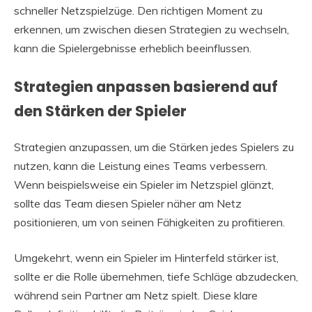
schneller Netzspielzüge. Den richtigen Moment zu
erkennen, um zwischen diesen Strategien zu wechseln,
kann die Spielergebnisse erheblich beeinflussen.
Strategien anpassen basierend auf
den Stärken der Spieler
Strategien anzupassen, um die Stärken jedes Spielers zu
nutzen, kann die Leistung eines Teams verbessern.
Wenn beispielsweise ein Spieler im Netzspiel glänzt,
sollte das Team diesen Spieler näher am Netz
positionieren, um von seinen Fähigkeiten zu profitieren.
Umgekehrt, wenn ein Spieler im Hinterfeld stärker ist,
sollte er die Rolle übernehmen, tiefe Schläge abzudecken,
während sein Partner am Netz spielt. Diese klare