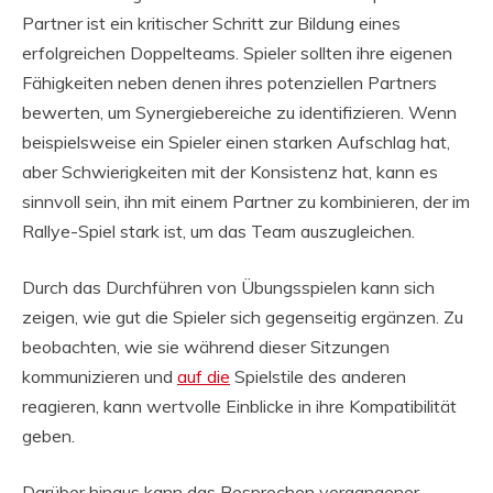
Partner ist ein kritischer Schritt zur Bildung eines
erfolgreichen Doppelteams. Spieler sollten ihre eigenen
Fähigkeiten neben denen ihres potenziellen Partners
bewerten, um Synergiebereiche zu identifizieren. Wenn
beispielsweise ein Spieler einen starken Aufschlag hat,
aber Schwierigkeiten mit der Konsistenz hat, kann es
sinnvoll sein, ihn mit einem Partner zu kombinieren, der im
Rallye-Spiel stark ist, um das Team auszugleichen.
Durch das Durchführen von Übungsspielen kann sich
zeigen, wie gut die Spieler sich gegenseitig ergänzen. Zu
beobachten, wie sie während dieser Sitzungen
kommunizieren und
auf die
Spielstile des anderen
reagieren, kann wertvolle Einblicke in ihre Kompatibilität
geben.
Darüber hinaus kann das Besprechen vergangener