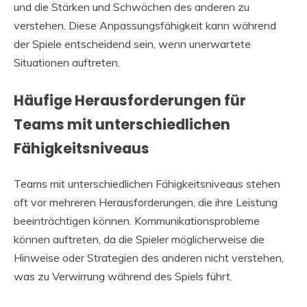
und die Stärken und Schwächen des anderen zu
verstehen. Diese Anpassungsfähigkeit kann während
der Spiele entscheidend sein, wenn unerwartete
Situationen auftreten.
Häufige Herausforderungen für
Teams mit unterschiedlichen
Fähigkeitsniveaus
Teams mit unterschiedlichen Fähigkeitsniveaus stehen
oft vor mehreren Herausforderungen, die ihre Leistung
beeinträchtigen können. Kommunikationsprobleme
können auftreten, da die Spieler möglicherweise die
Hinweise oder Strategien des anderen nicht verstehen,
was zu Verwirrung während des Spiels führt.