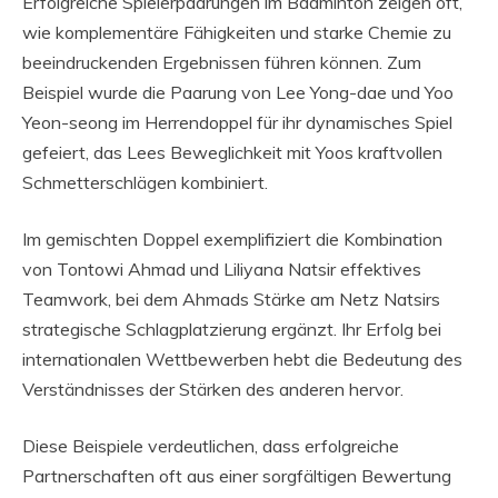
Erfolgreiche Spielerpaarungen im Badminton zeigen oft,
wie komplementäre Fähigkeiten und starke Chemie zu
beeindruckenden Ergebnissen führen können. Zum
Beispiel wurde die Paarung von Lee Yong-dae und Yoo
Yeon-seong im Herrendoppel für ihr dynamisches Spiel
gefeiert, das Lees Beweglichkeit mit Yoos kraftvollen
Schmetterschlägen kombiniert.
Im gemischten Doppel exemplifiziert die Kombination
von Tontowi Ahmad und Liliyana Natsir effektives
Teamwork, bei dem Ahmads Stärke am Netz Natsirs
strategische Schlagplatzierung ergänzt. Ihr Erfolg bei
internationalen Wettbewerben hebt die Bedeutung des
Verständnisses der Stärken des anderen hervor.
Diese Beispiele verdeutlichen, dass erfolgreiche
Partnerschaften oft aus einer sorgfältigen Bewertung