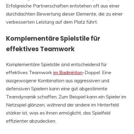
Erfolgreiche Partnerschaften entstehen oft aus einer
durchdachten Bewertung dieser Elemente, die zu einer
verbesserten Leistung auf dem Platz führt.
Komplementäre Spielstile für
effektives Teamwork
Komplementäre Spielstile sind entscheidend für
effektives Teamwork
im Badminton
-Doppel. Eine
ausgewogene Kombination aus aggressiven und
defensiven Spielern kann eine gut abgestimmte
Teamdynamik schaffen. Zum Beispiel kann ein Spieler im
Netzspiel glänzen, während der andere im Hinterfeld
stärker ist, was es ihnen ermöglicht, das Spielfeld
effizienter abzudecken.