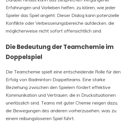
Erfahrungen und Vorlieben helfen, zu klären, wie jeder
Spieler das Spiel angeht. Dieser Dialog kann potenzielle
Konflikte oder Verbesserungsbereiche aufdecken, die
möglicherweise nicht sofort offensichtlich sind.
Die Bedeutung der Teamchemie im
Doppelspiel
Die Teamchemie spielt eine entscheidende Rolle für den
Erfolg von Badminton-Doppelteams. Eine starke
Beziehung zwischen den Spielern fördert effektive
Kommunikation und Vertrauen, die in Drucksituationen
unerlässlich sind. Teams mit guter Chemie neigen dazu,
die Bewegungen des anderen vorherzusehen, was zu
einem reibungsloseren Spiel führt.