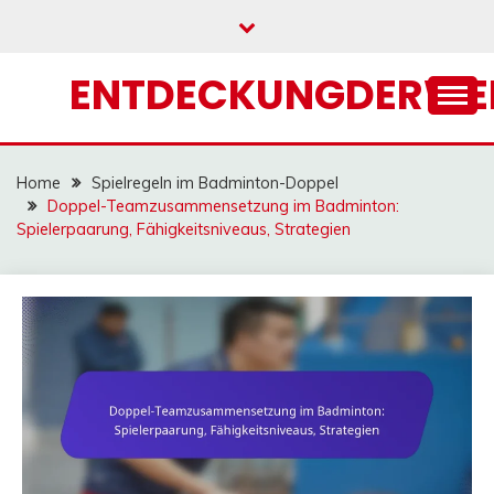
Skip
to
content
ENTDECKUNGDERWE
Home
Spielregeln im Badminton-Doppel
Doppel-Teamzusammensetzung im Badminton:
Spielerpaarung, Fähigkeitsniveaus, Strategien