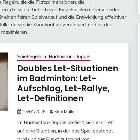
 Regeln, die die Platzdimensionen, die
n, die sich erheblich von Einzelspielen unterscheiden.
 einen fairen Spielverlauf und die Entwicklung effektiver
olle, da sie die Koordination verbessert und es den
u maximieren.
Spielregeln im Badminton-Doppel
Doubles Let-Situationen
im Badminton: Let-
Aufschlag, Let-Rallye,
Let-Definitionen
15/01/2026
Max Müller
Im Badminton-Doppel bezieht sich ein “Let”
auf eine Situation, in der das Spiel gestoppt
wird und der Punkt aufgrund von