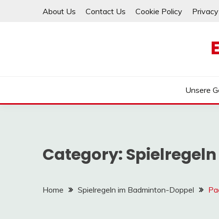
Skip
About Us
Contact Us
Cookie Policy
Privacy
to
content
Unsere G
Category:
Spielregel
Home
Spielregeln im Badminton-Doppel
Pa