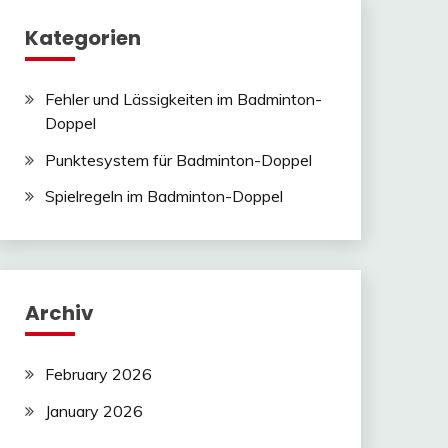
Kategorien
Fehler und Lässigkeiten im Badminton-
Doppel
Punktesystem für Badminton-Doppel
Spielregeln im Badminton-Doppel
Archiv
February 2026
January 2026