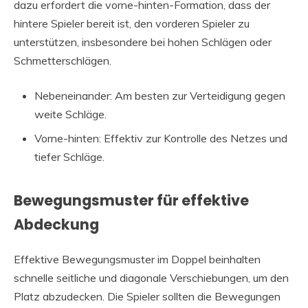
dazu erfordert die vorne-hinten-Formation, dass der
hintere Spieler bereit ist, den vorderen Spieler zu
unterstützen, insbesondere bei hohen Schlägen oder
Schmetterschlägen.
Nebeneinander: Am besten zur Verteidigung gegen
weite Schläge.
Vorne-hinten: Effektiv zur Kontrolle des Netzes und
tiefer Schläge.
Bewegungsmuster für effektive
Abdeckung
Effektive Bewegungsmuster im Doppel beinhalten
schnelle seitliche und diagonale Verschiebungen, um den
Platz abzudecken. Die Spieler sollten die Bewegungen