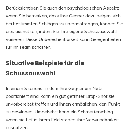
Berücksichtigen Sie auch den psychologischen Aspekt;
wenn Sie bemerken, dass Ihre Gegner dazu neigen, sich
bei bestimmten Schlägen zu überanstrengen, können Sie
dies ausnutzen, indem Sie Ihre eigene Schussauswahl
variieren. Diese Unberechenbarkeit kann Gelegenheiten
für Ihr Team schaffen.
Situative Beispiele für die
Schussauswahl
In einem Szenario, in dem Ihre Gegner am Netz
positioniert sind, kann ein gut getimter Drop-Shot sie
unvorbereitet treffen und Ihnen ermöglichen, den Punkt
zu gewinnen. Umgekehrt kann ein Schmetterschlag,
wenn sie tief in ihrem Feld stehen, ihre Verwundbarkeit
ausnutzen.