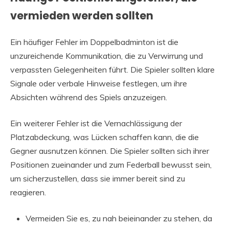
vermieden werden sollten
Ein häufiger Fehler im Doppelbadminton ist die
unzureichende Kommunikation, die zu Verwirrung und
verpassten Gelegenheiten führt. Die Spieler sollten klare
Signale oder verbale Hinweise festlegen, um ihre
Absichten während des Spiels anzuzeigen.
Ein weiterer Fehler ist die Vernachlässigung der
Platzabdeckung, was Lücken schaffen kann, die die
Gegner ausnutzen können. Die Spieler sollten sich ihrer
Positionen zueinander und zum Federball bewusst sein,
um sicherzustellen, dass sie immer bereit sind zu
reagieren.
Vermeiden Sie es, zu nah beieinander zu stehen, da