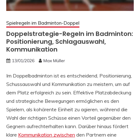
Spielregeln im Badminton-Doppel
Doppelstrategie-Regeln im Badminton:
Positionierung, Schlagauswahl,
Kommunikation
13/01/2026
Max Müller
Im Doppelbadminton ist es entscheidend, Positionierung,
Schussauswahl und Kommunikation zu meistern, um auf
dem Platz erfolgreich zu sein. Effektive Platzabdeckung
und strategische Bewegungen ermöglichen es den
Spielern, als kohärente Einheit zu agieren, während die
Wahl der richtigen Schüsse einen Vorteil gegenüber den
Gegnern aufrechterhalten kann. Darüber hinaus fördert
klare
Kommunikation zwischen
den Partnern eine