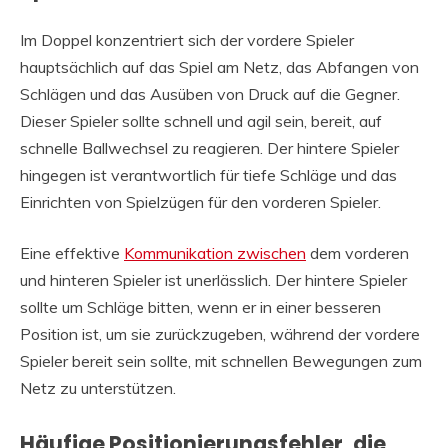
Im Doppel konzentriert sich der vordere Spieler
hauptsächlich auf das Spiel am Netz, das Abfangen von
Schlägen und das Ausüben von Druck auf die Gegner.
Dieser Spieler sollte schnell und agil sein, bereit, auf
schnelle Ballwechsel zu reagieren. Der hintere Spieler
hingegen ist verantwortlich für tiefe Schläge und das
Einrichten von Spielzügen für den vorderen Spieler.
Eine effektive
Kommunikation zwischen
dem vorderen
und hinteren Spieler ist unerlässlich. Der hintere Spieler
sollte um Schläge bitten, wenn er in einer besseren
Position ist, um sie zurückzugeben, während der vordere
Spieler bereit sein sollte, mit schnellen Bewegungen zum
Netz zu unterstützen.
Häufige Positionierungsfehler, die