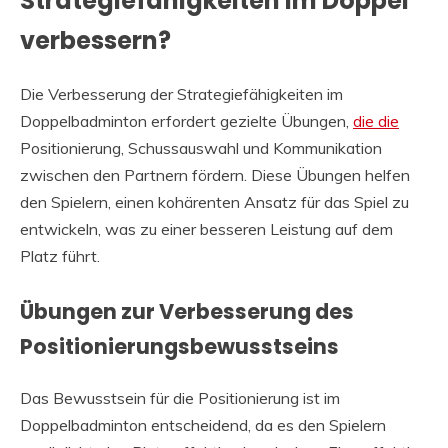
Strategiefähigkeiten im Doppel
verbessern?
Die Verbesserung der Strategiefähigkeiten im
Doppelbadminton erfordert gezielte Übungen,
die die
Positionierung, Schussauswahl und Kommunikation
zwischen den Partnern fördern. Diese Übungen helfen
den Spielern, einen kohärenten Ansatz für das Spiel zu
entwickeln, was zu einer besseren Leistung auf dem
Platz führt.
Übungen zur Verbesserung des
Positionierungsbewusstseins
Das Bewusstsein für die Positionierung ist im
Doppelbadminton entscheidend, da es den Spielern