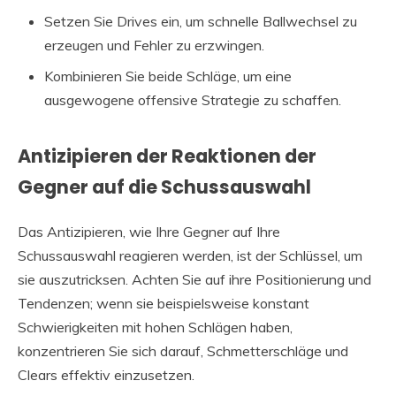
Setzen Sie Drives ein, um schnelle Ballwechsel zu
erzeugen und Fehler zu erzwingen.
Kombinieren Sie beide Schläge, um eine
ausgewogene offensive Strategie zu schaffen.
Antizipieren der Reaktionen der
Gegner auf die Schussauswahl
Das Antizipieren, wie Ihre Gegner auf Ihre
Schussauswahl reagieren werden, ist der Schlüssel, um
sie auszutricksen. Achten Sie auf ihre Positionierung und
Tendenzen; wenn sie beispielsweise konstant
Schwierigkeiten mit hohen Schlägen haben,
konzentrieren Sie sich darauf, Schmetterschläge und
Clears effektiv einzusetzen.