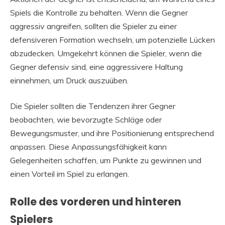
Spiels die Kontrolle zu behalten. Wenn die Gegner
aggressiv angreifen, sollten die Spieler zu einer
defensiveren Formation wechseln, um potenzielle Lücken
abzudecken. Umgekehrt können die Spieler, wenn die
Gegner defensiv sind, eine aggressivere Haltung
einnehmen, um Druck auszuüben.
Die Spieler sollten die Tendenzen ihrer Gegner
beobachten, wie bevorzugte Schläge oder
Bewegungsmuster, und ihre Positionierung entsprechend
anpassen. Diese Anpassungsfähigkeit kann
Gelegenheiten schaffen, um Punkte zu gewinnen und
einen Vorteil im Spiel zu erlangen.
Rolle des vorderen und hinteren
Spielers