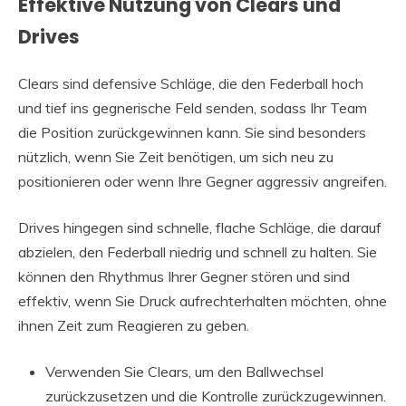
Effektive Nutzung von Clears und
Drives
Clears sind defensive Schläge, die den Federball hoch
und tief ins gegnerische Feld senden, sodass Ihr Team
die Position zurückgewinnen kann. Sie sind besonders
nützlich, wenn Sie Zeit benötigen, um sich neu zu
positionieren oder wenn Ihre Gegner aggressiv angreifen.
Drives hingegen sind schnelle, flache Schläge, die darauf
abzielen, den Federball niedrig und schnell zu halten. Sie
können den Rhythmus Ihrer Gegner stören und sind
effektiv, wenn Sie Druck aufrechterhalten möchten, ohne
ihnen Zeit zum Reagieren zu geben.
Verwenden Sie Clears, um den Ballwechsel
zurückzusetzen und die Kontrolle zurückzugewinnen.