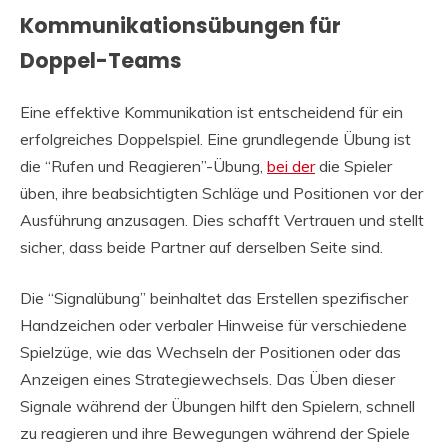
Kommunikationsübungen für
Doppel-Teams
Eine effektive Kommunikation ist entscheidend für ein
erfolgreiches Doppelspiel. Eine grundlegende Übung ist
die “Rufen und Reagieren”-Übung,
bei der
die Spieler
üben, ihre beabsichtigten Schläge und Positionen vor der
Ausführung anzusagen. Dies schafft Vertrauen und stellt
sicher, dass beide Partner auf derselben Seite sind.
Die “Signalübung” beinhaltet das Erstellen spezifischer
Handzeichen oder verbaler Hinweise für verschiedene
Spielzüge, wie das Wechseln der Positionen oder das
Anzeigen eines Strategiewechsels. Das Üben dieser
Signale während der Übungen hilft den Spielern, schnell
zu reagieren und ihre Bewegungen während der Spiele