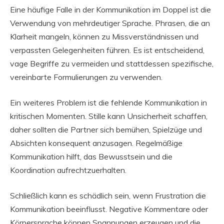
Eine häufige Falle in der Kommunikation im Doppel ist die
Verwendung von mehrdeutiger Sprache. Phrasen, die an
Klarheit mangeln, können zu Missverständnissen und
verpassten Gelegenheiten führen. Es ist entscheidend,
vage Begriffe zu vermeiden und stattdessen spezifische,
vereinbarte Formulierungen zu verwenden.
Ein weiteres Problem ist die fehlende Kommunikation in
kritischen Momenten. Stille kann Unsicherheit schaffen,
daher sollten die Partner sich bemühen, Spielzüge und
Absichten konsequent anzusagen. Regelmäßige
Kommunikation hilft, das Bewusstsein und die
Koordination aufrechtzuerhalten.
Schließlich kann es schädlich sein, wenn Frustration die
Kommunikation beeinflusst. Negative Kommentare oder
Körpersprache können Spannungen erzeugen und die