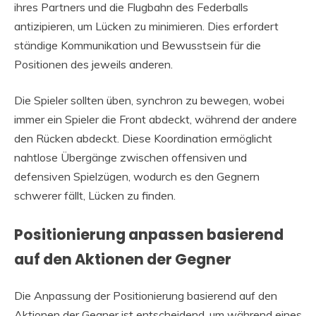
ihres Partners und die Flugbahn des Federballs
antizipieren, um Lücken zu minimieren. Dies erfordert
ständige Kommunikation und Bewusstsein für die
Positionen des jeweils anderen.
Die Spieler sollten üben, synchron zu bewegen, wobei
immer ein Spieler die Front abdeckt, während der andere
den Rücken abdeckt. Diese Koordination ermöglicht
nahtlose Übergänge zwischen offensiven und
defensiven Spielzügen, wodurch es den Gegnern
schwerer fällt, Lücken zu finden.
Positionierung anpassen basierend
auf den Aktionen der Gegner
Die Anpassung der Positionierung basierend auf den
Aktionen der Gegner ist entscheidend, um während eines