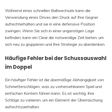
Während eines schnellen Ballwechsels kann die
Verwendung eines Drives den Druck auf Ihre Gegner
aufrechterhalten und sie in eine defensive Position
zwingen. Wenn Sie sich in einer ungünstigen Lage
befinden, kann ein Clear die notwendige Zeit bieten, um
sich neu zu gruppieren und Ihre Strategie zu überdenken.
Häufige Fehler bei der Schussauswahl
im Doppel
Ein häufiger Fehler ist die übermäßige Abhängigkeit von
Schmetterschlägen, was zu vorhersehbarem Spiel und
einfachen Kontern führen kann. Es ist wichtig, Ihre
Schläge zu variieren, um ein Element der Überraschung
aufrechtzuerhalten.