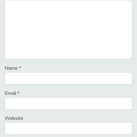
Name
*
Email
*
Website