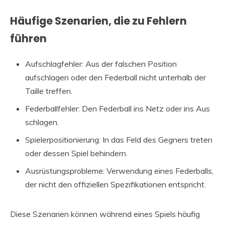
Häufige Szenarien, die zu Fehlern
führen
Aufschlagfehler: Aus der falschen Position
aufschlagen oder den Federball nicht unterhalb der
Taille treffen.
Federballfehler: Den Federball ins Netz oder ins Aus
schlagen.
Spielerpositionierung: In das Feld des Gegners treten
oder dessen Spiel behindern.
Ausrüstungsprobleme: Verwendung eines Federballs,
der nicht den offiziellen Spezifikationen entspricht.
Diese Szenarien können während eines Spiels häufig