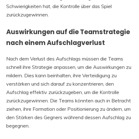
Schwierigkeiten hat, die Kontrolle über das Spiel
zurückzugewinnen.
Auswirkungen auf die Teamstrategie
nach einem Aufschlagverlust
Nach dem Verlust des Aufschlags müssen die Teams
schnell ihre Strategie anpassen, um die Auswirkungen zu
mildern. Dies kann beinhalten, ihre Verteidigung zu
verstärken und sich darauf zu konzentrieren, den
Aufschlag effektiv zurückzugeben, um die Kontrolle
zurückzugewinnen. Die Teams könnten auch in Betracht
ziehen, ihre Formation oder Positionierung zu ändern, um
den Stärken des Gegners während dessen Aufschlag zu
begegnen.