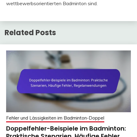
wettbewerbsorientierten Badminton sind.
Related Posts
Fehler und Lässigkeiten im Badminton-Doppel
Doppelfehler-Beispiele im Badminton:
Praktische Szenarien, Häufige Fehler,