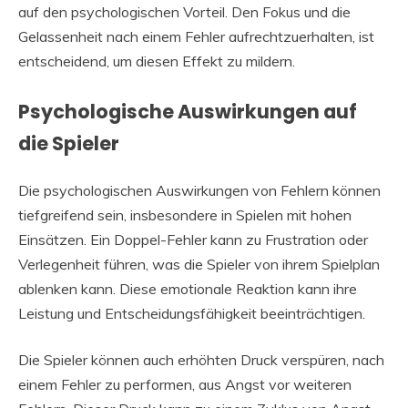
auf den psychologischen Vorteil. Den Fokus und die
Gelassenheit nach einem Fehler aufrechtzuerhalten, ist
entscheidend, um diesen Effekt zu mildern.
Psychologische Auswirkungen auf
die Spieler
Die psychologischen Auswirkungen von Fehlern können
tiefgreifend sein, insbesondere in Spielen mit hohen
Einsätzen. Ein Doppel-Fehler kann zu Frustration oder
Verlegenheit führen, was die Spieler von ihrem Spielplan
ablenken kann. Diese emotionale Reaktion kann ihre
Leistung und Entscheidungsfähigkeit beeinträchtigen.
Die Spieler können auch erhöhten Druck verspüren, nach
einem Fehler zu performen, aus Angst vor weiteren