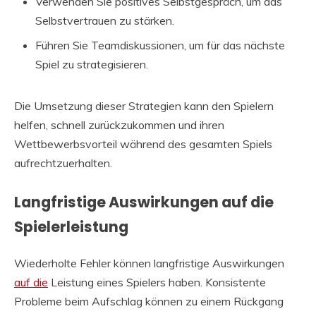
Verwenden Sie positives Selbstgespräch, um das
Selbstvertrauen zu stärken.
Führen Sie Teamdiskussionen, um für das nächste
Spiel zu strategisieren.
Die Umsetzung dieser Strategien kann den Spielern
helfen, schnell zurückzukommen und ihren
Wettbewerbsvorteil während des gesamten Spiels
aufrechtzuerhalten.
Langfristige Auswirkungen auf die
Spielerleistung
Wiederholte Fehler können langfristige Auswirkungen
auf die
Leistung eines Spielers haben. Konsistente
Probleme beim Aufschlag können zu einem Rückgang