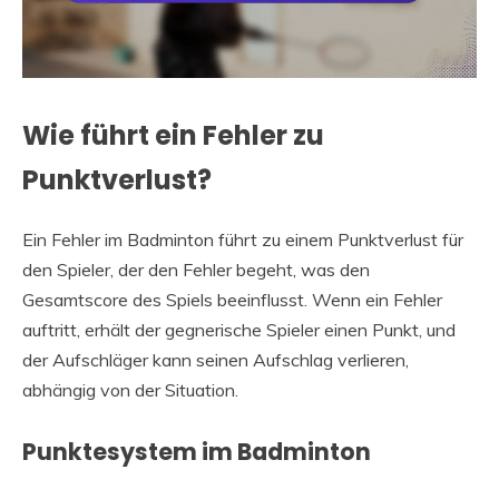
Wie führt ein Fehler zu
Punktverlust?
Ein Fehler im Badminton führt zu einem Punktverlust für
den Spieler, der den Fehler begeht, was den
Gesamtscore des Spiels beeinflusst. Wenn ein Fehler
auftritt, erhält der gegnerische Spieler einen Punkt, und
der Aufschläger kann seinen Aufschlag verlieren,
abhängig von der Situation.
Punktesystem im Badminton