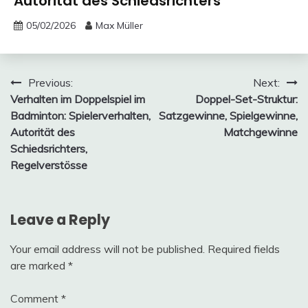
Autorität des Schiedsrichters
05/02/2026
Max Müller
Post
Previous:
Next:
Verhalten im Doppelspiel im
Doppel-Set-Struktur:
navigation
Badminton: Spielerverhalten,
Satzgewinne, Spielgewinne,
Autorität des
Matchgewinne
Schiedsrichters,
Regelverstösse
Leave a Reply
Your email address will not be published.
Required fields
are marked
*
Comment
*