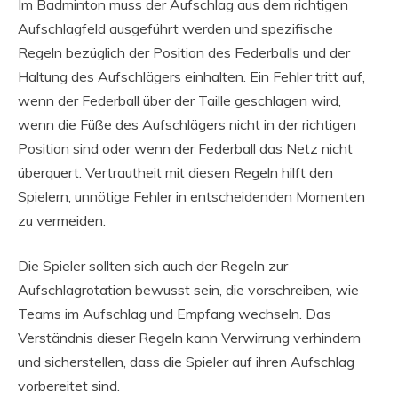
Im Badminton muss der Aufschlag aus dem richtigen
Aufschlagfeld ausgeführt werden und spezifische
Regeln bezüglich der Position des Federballs und der
Haltung des Aufschlägers einhalten. Ein Fehler tritt auf,
wenn der Federball über der Taille geschlagen wird,
wenn die Füße des Aufschlägers nicht in der richtigen
Position sind oder wenn der Federball das Netz nicht
überquert. Vertrautheit mit diesen Regeln hilft den
Spielern, unnötige Fehler in entscheidenden Momenten
zu vermeiden.
Die Spieler sollten sich auch der Regeln zur
Aufschlagrotation bewusst sein, die vorschreiben, wie
Teams im Aufschlag und Empfang wechseln. Das
Verständnis dieser Regeln kann Verwirrung verhindern
und sicherstellen, dass die Spieler auf ihren Aufschlag
vorbereitet sind.