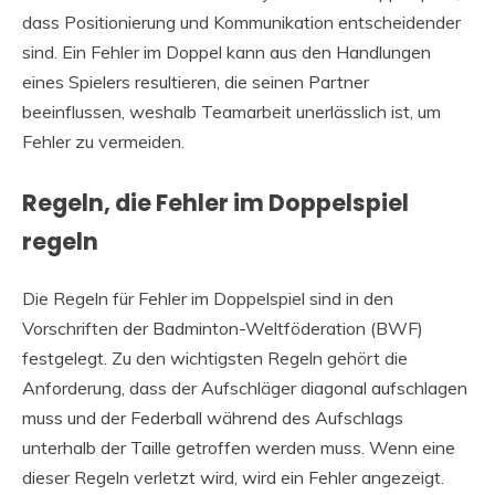
dass Positionierung und Kommunikation entscheidender
sind. Ein Fehler im Doppel kann aus den Handlungen
eines Spielers resultieren, die seinen Partner
beeinflussen, weshalb Teamarbeit unerlässlich ist, um
Fehler zu vermeiden.
Regeln, die Fehler im Doppelspiel
regeln
Die Regeln für Fehler im Doppelspiel sind in den
Vorschriften der Badminton-Weltföderation (BWF)
festgelegt. Zu den wichtigsten Regeln gehört die
Anforderung, dass der Aufschläger diagonal aufschlagen
muss und der Federball während des Aufschlags
unterhalb der Taille getroffen werden muss. Wenn eine
dieser Regeln verletzt wird, wird ein Fehler angezeigt.