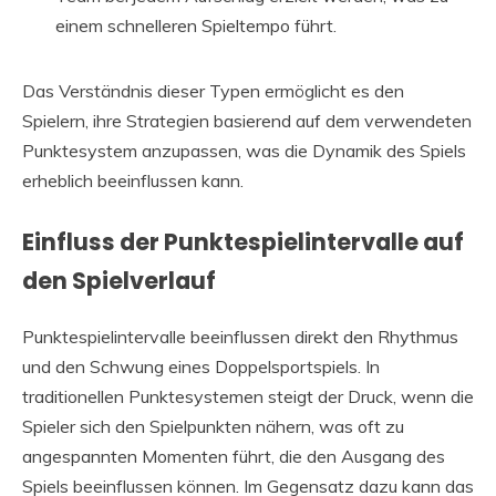
einem schnelleren Spieltempo führt.
Das Verständnis dieser Typen ermöglicht es den
Spielern, ihre Strategien basierend auf dem verwendeten
Punktesystem anzupassen, was die Dynamik des Spiels
erheblich beeinflussen kann.
Einfluss der Punktespielintervalle auf
den Spielverlauf
Punktespielintervalle beeinflussen direkt den Rhythmus
und den Schwung eines Doppelsportspiels. In
traditionellen Punktesystemen steigt der Druck, wenn die
Spieler sich den Spielpunkten nähern, was oft zu
angespannten Momenten führt, die den Ausgang des
Spiels beeinflussen können. Im Gegensatz dazu kann das