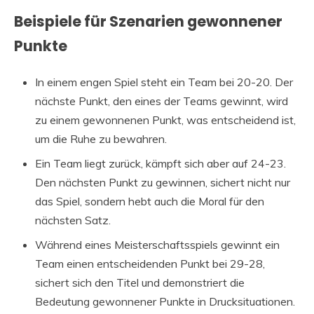
Beispiele für Szenarien gewonnener
Punkte
In einem engen Spiel steht ein Team bei 20-20. Der
nächste Punkt, den eines der Teams gewinnt, wird
zu einem gewonnenen Punkt, was entscheidend ist,
um die Ruhe zu bewahren.
Ein Team liegt zurück, kämpft sich aber auf 24-23.
Den nächsten Punkt zu gewinnen, sichert nicht nur
das Spiel, sondern hebt auch die Moral für den
nächsten Satz.
Während eines Meisterschaftsspiels gewinnt ein
Team einen entscheidenden Punkt bei 29-28,
sichert sich den Titel und demonstriert die
Bedeutung gewonnener Punkte in Drucksituationen.