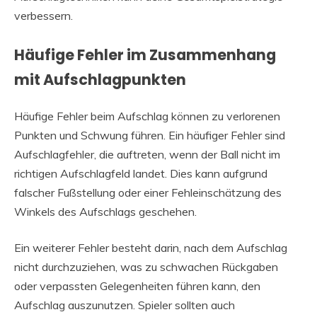
verbessern.
Häufige Fehler im Zusammenhang
mit Aufschlagpunkten
Häufige Fehler beim Aufschlag können zu verlorenen
Punkten und Schwung führen. Ein häufiger Fehler sind
Aufschlagfehler, die auftreten, wenn der Ball nicht im
richtigen Aufschlagfeld landet. Dies kann aufgrund
falscher Fußstellung oder einer Fehleinschätzung des
Winkels des Aufschlags geschehen.
Ein weiterer Fehler besteht darin, nach dem Aufschlag
nicht durchzuziehen, was zu schwachen Rückgaben
oder verpassten Gelegenheiten führen kann, den
Aufschlag auszunutzen. Spieler sollten auch