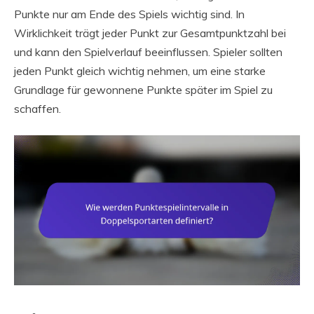
Punkte nur am Ende des Spiels wichtig sind. In
Wirklichkeit trägt jeder Punkt zur Gesamtpunktzahl bei
und kann den Spielverlauf beeinflussen. Spieler sollten
jeden Punkt gleich wichtig nehmen, um eine starke
Grundlage für gewonnene Punkte später im Spiel zu
schaffen.