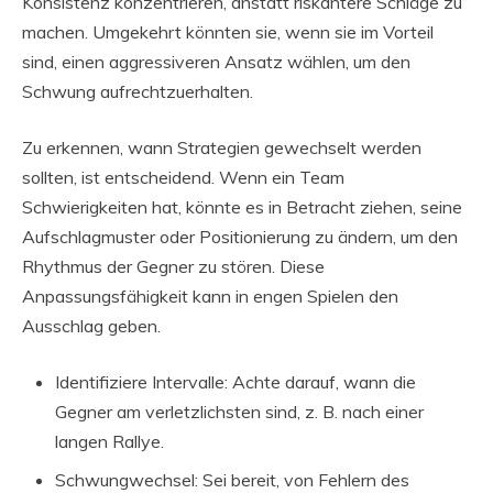
Konsistenz konzentrieren, anstatt riskantere Schläge zu
machen. Umgekehrt könnten sie, wenn sie im Vorteil
sind, einen aggressiveren Ansatz wählen, um den
Schwung aufrechtzuerhalten.
Zu erkennen, wann Strategien gewechselt werden
sollten, ist entscheidend. Wenn ein Team
Schwierigkeiten hat, könnte es in Betracht ziehen, seine
Aufschlagmuster oder Positionierung zu ändern, um den
Rhythmus der Gegner zu stören. Diese
Anpassungsfähigkeit kann in engen Spielen den
Ausschlag geben.
Identifiziere Intervalle: Achte darauf, wann die
Gegner am verletzlichsten sind, z. B. nach einer
langen Rallye.
Schwungwechsel: Sei bereit, von Fehlern des