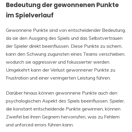
Bedeutung der gewonnenen Punkte
im Spielverlauf
Gewonnene Punkte sind von entscheidender Bedeutung,
da sie den Ausgang des Spiels und das Selbstvertrauen
der Spieler direkt beeinflussen. Diese Punkte zu sichern,
kann den Schwung zugunsten eines Teams verschieben,
wodurch sie aggressiver und fokussierter werden.
Umgekehrt kann der Verlust gewonnener Punkte zu
Frustration und einer verringerten Leistung führen.
Darüber hinaus können gewonnene Punkte auch den
psychologischen Aspekt des Spiels beeinflussen. Spieler,
die konstant entscheidende Punkte gewinnen, können
Zweifel bei ihren Gegnern hervorrufen, was zu Fehlern
und unforced errors führen kann.