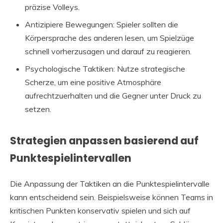
präzise Volleys.
Antizipiere Bewegungen: Spieler sollten die
Körpersprache des anderen lesen, um Spielzüge
schnell vorherzusagen und darauf zu reagieren.
Psychologische Taktiken: Nutze strategische
Scherze, um eine positive Atmosphäre
aufrechtzuerhalten und die Gegner unter Druck zu
setzen.
Strategien anpassen basierend auf
Punktespielintervallen
Die Anpassung der Taktiken an die Punktespielintervalle
kann entscheidend sein. Beispielsweise können Teams in
kritischen Punkten konservativ spielen und sich auf