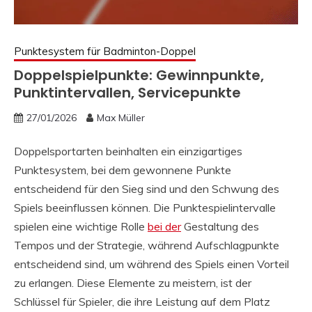
Punktesystem für Badminton-Doppel
Doppelspielpunkte: Gewinnpunkte,
Punktintervallen, Servicepunkte
27/01/2026
Max Müller
Doppelsportarten beinhalten ein einzigartiges
Punktesystem, bei dem gewonnene Punkte
entscheidend für den Sieg sind und den Schwung des
Spiels beeinflussen können. Die Punktespielintervalle
spielen eine wichtige Rolle
bei der
Gestaltung des
Tempos und der Strategie, während Aufschlagpunkte
entscheidend sind, um während des Spiels einen Vorteil
zu erlangen. Diese Elemente zu meistern, ist der
Schlüssel für Spieler, die ihre Leistung auf dem Platz