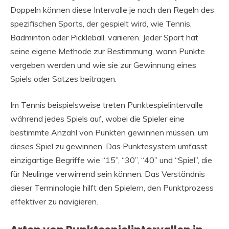
Doppeln können diese Intervalle je nach den Regeln des
spezifischen Sports, der gespielt wird, wie Tennis,
Badminton oder Pickleball, variieren. Jeder Sport hat
seine eigene Methode zur Bestimmung, wann Punkte
vergeben werden und wie sie zur Gewinnung eines
Spiels oder Satzes beitragen.
Im Tennis beispielsweise treten Punktespielintervalle
während jedes Spiels auf, wobei die Spieler eine
bestimmte Anzahl von Punkten gewinnen müssen, um
dieses Spiel zu gewinnen. Das Punktesystem umfasst
einzigartige Begriffe wie “15”, “30”, “40” und “Spiel”, die
für Neulinge verwirrend sein können. Das Verständnis
dieser Terminologie hilft den Spielern, den Punktprozess
effektiver zu navigieren.