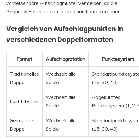
vorhersehbare Aufschlagmuster vermeiden, da die
Gegner diese leicht antizipieren und kontern können.
Vergleich von Aufschlagpunkten in
verschiedenen Doppelformaten
Format
Aufschlagrotation
Punktesystem
Traditionelles
Wechselt alle
Standardpunktesyst
Doppel
Spiele
(15, 30, 40)
Wechselt alle
Abgekürztes
Fast4 Tennis
Spiele
Punktesystem (1, 2, 
Gemischtes
Wechselt alle
Standardpunktesyst
Doppel
Spiele
(15, 30, 40)