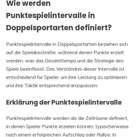
Wie werden
Punktespielintervalle in
Doppelsportarten definiert?
Punktespielintervalle in Doppelsportarten beziehen sich
auf die Spielabschnitte, während denen Punkte erzielt
werden, was das Gesamttempo und die Strategie des
Spiels beeinflusst. Das Verständnis dieser Intervalle ist
entscheidend für Spieler, um ihre Leistung zu optimieren
und ihre Taktik entsprechend anzupassen.
Erklärung der Punktespielintervalle
Punktespielintervalle werden als die Zeiträume definiert,
in denen Spieler Punkte erzielen können, typischerweise
nach einem erfolgreichen Aufschlag oder Rallye. In