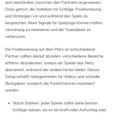
und Verständnis zwischen den Partnern angewiesen.
Dazu gehört, die Vorlieben für Schläge, Positionierung
und Strategien vor und während des Spiels zu
besprechen. Klare Signale für Spielzüge können helfen,
Verwirrung zu minimieren und die Teamarbeit zu
verbessern.
Die Positionierung auf dem Platz ist entscheidend.
Partner sollten darauf abzielen, verschiedene Bereiche
effektiv abzudecken, sodass ein Spieler das Netz
übernimmt, während der andere hinten bleibt. Dieses
Setup schafft Gelegenheiten für Volleys und schnelle
Rückgaben, wodurch die Punktchancen maximiert
werden.
Nutze Stärken: Jeder Spieler sollte seine besten
Schläge nutzen, sei es ein kraftvoller Aufschlag oder