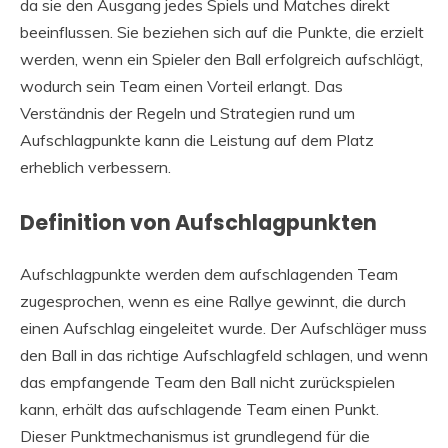
da sie den Ausgang jedes Spiels und Matches direkt
beeinflussen. Sie beziehen sich auf die Punkte, die erzielt
werden, wenn ein Spieler den Ball erfolgreich aufschlägt,
wodurch sein Team einen Vorteil erlangt. Das
Verständnis der Regeln und Strategien rund um
Aufschlagpunkte kann die Leistung auf dem Platz
erheblich verbessern.
Definition von Aufschlagpunkten
Aufschlagpunkte werden dem aufschlagenden Team
zugesprochen, wenn es eine Rallye gewinnt, die durch
einen Aufschlag eingeleitet wurde. Der Aufschläger muss
den Ball in das richtige Aufschlagfeld schlagen, und wenn
das empfangende Team den Ball nicht zurückspielen
kann, erhält das aufschlagende Team einen Punkt.
Dieser Punktmechanismus ist grundlegend für die